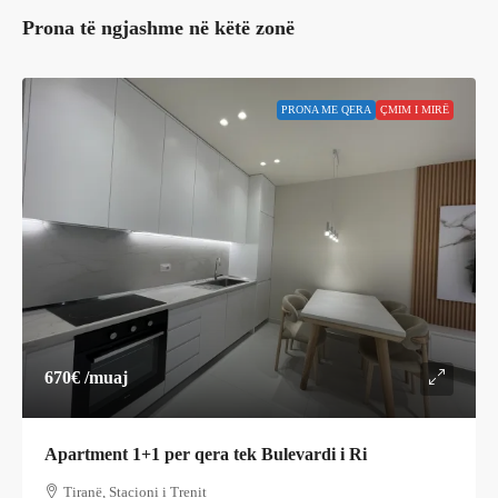
Prona të ngjashme në këtë zonë
PRONA ME QERA
ÇMIM I MIRË
670€
/muaj
Apartment 1+1 per qera tek Bulevardi i Ri
Tiranë, Stacioni i Trenit