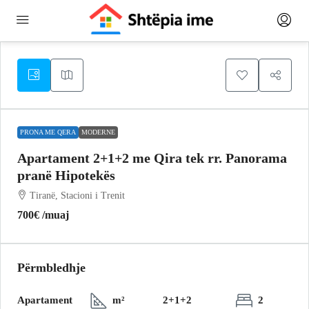
PRONA ME QERA
MODERNE
Apartament 2+1+2 me Qira tek rr. Panorama
pranë Hipotekës
Tiranë, Stacioni i Trenit
700€
/muaj
Përmbledhje
Apartament
m²
2+1+2
2