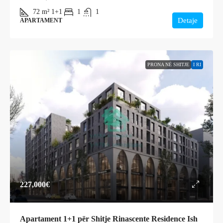
72
m²
1+1
1
1
Detaje
APARTAMENT
PRONA NË SHITJE
I RI
227,000€
Apartament 1+1 për Shitje Rinascente Residence Ish