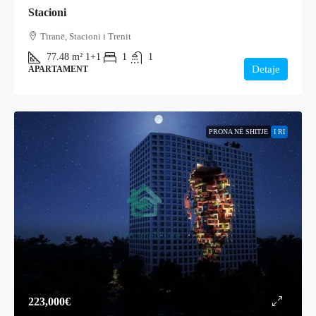
Stacioni
Tiranë, Stacioni i Trenit
77.48
m²
1+1
1
1
Detaje
APARTAMENT
PRONA NË SHITJE
I RI
223,000€