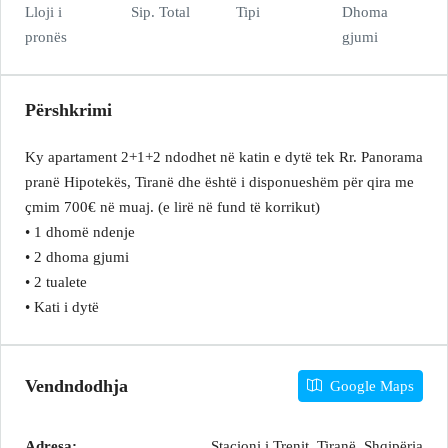
Lloji i
Sip. Total
Tipi
Dhoma
pronës
gjumi
Përshkrimi
Ky apartament 2+1+2 ndodhet në katin e dytë tek Rr. Panorama
pranë Hipotekës, Tiranë dhe është i disponueshëm për qira me
çmim 700€ në muaj. (e lirë në fund të korrikut)
• 1 dhomë ndenje
• 2 dhoma gjumi
• 2 tualete
• Kati i dytë
Vendndodhja
Google Maps
Adresa:
Stacioni i Trenit, Tiranë, Shqipëria