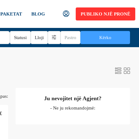
PAKETAT
BLOG
PUBLIKO NJË PRONË
Statusi
Lloji
Pastro
Kërko
ipas:
Ju nevojitet një Agjent?
- Ne ju rekomandojmë:
€