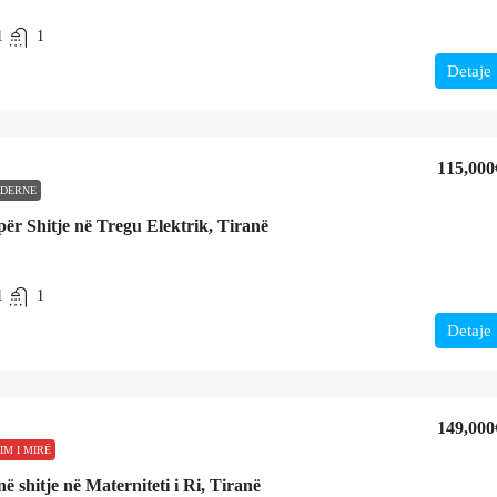
1
1
Detaje
115,000
DERNE
ër Shitje në Tregu Elektrik, Tiranë
1
1
Detaje
149,000
IM I MIRË
 shitje në Materniteti i Ri, Tiranë