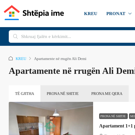
KREU
PRONAT
KREU
Apartamente në rrugën Ali Demi
Apartamente në rrugën Ali Dem
TË GJITHA
PRONA NË SHITJE
PRONA ME QERA
PRONA NË SHITJE
MO
Apartament 1+1 p