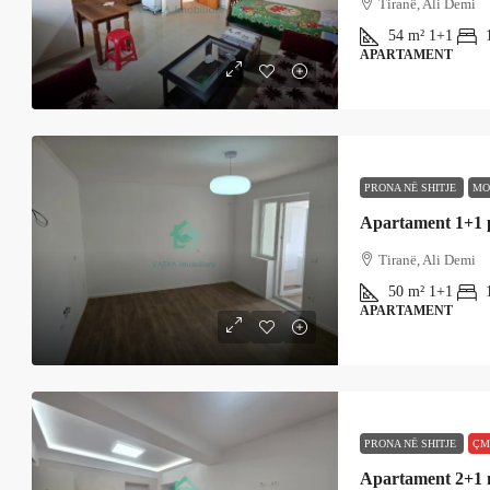
Tiranë, Ali Demi
54
m²
1+1
APARTAMENT
PRONA NË SHITJE
MO
Apartament 1+1 p
Tiranë, Ali Demi
50
m²
1+1
APARTAMENT
PRONA NË SHITJE
ÇM
Apartament 2+1 në