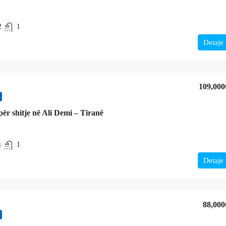
2
1
Detaje
109,000
ër shitje në Ali Demi – Tiranë
1
1
Detaje
88,000