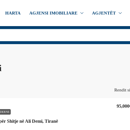
HARTA
AGJENSI IMOBILIARE
AGJENTËT
i
Rendit s
95,000
DERNE
ër Shitje në Ali Demi, Tiranë