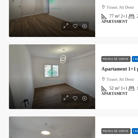
Tiranë, Ali Demi
77
m²
2+1
APARTAMENT
PRONA NË SHITJE
I RI
Apartament 1+1 p
Tiranë, Ali Demi
52
m²
1+1
APARTAMENT
PRONA NË SHITJE
I RI