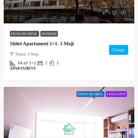
120,000€
PRONA NË SHITJE
MODERNE
Shitet Apartament 1+1- 5 Maji
Detaje
Tiranë, 5 Maji
64
m²
1+1
1
1
APARTAMENT
PRONA ME QERA
EKSKLUZIVE