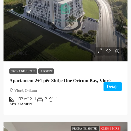
291,000€
PRONA NË SHITJE
LUKSOZE
Apartament 2+1 për Shitje One Oricum Bay, Vlorë
Detaje
Vlorë, Orikum
132
m²
2+1
2
1
APARTAMENT
PRONA NË SHITJE
ÇMIM I MIRË