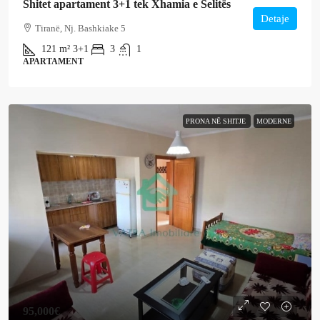
Shitet apartament 3+1 tek Xhamia e Selitës
Detaje
Tiranë, Nj. Bashkiake 5
121
m²
3+1
3
1
APARTAMENT
PRONA NË SHITJE
MODERNE
95,000€