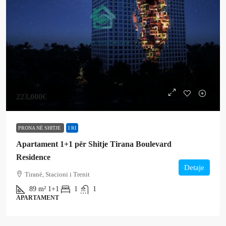
223,000€
PRONA NË SHITJE
I RI
Apartament 1+1 për Shitje Tirana Boulevard
Residence
Detaje
Tiranë, Stacioni i Trenit
89
m²
1+1
1
1
APARTAMENT