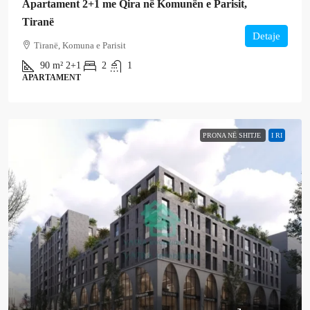
Apartament 2+1 me Qira në Komunën e Parisit,
Tiranë
Detaje
Tiranë, Komuna e Parisit
90
m²
2+1
2
1
APARTAMENT
PRONA NË SHITJE
I RI