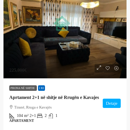
225,000€
PRONA NË SHITJE
I RI
Aprtament 2+1 në shitje në Rrugën e Kavajes
Detaje
Tiranë, Rruga e Kavajës
104
m²
2+1
2
1
APARTAMENT