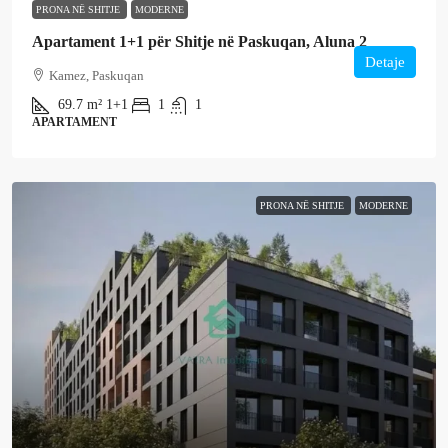
PRONA NË SHITJE
MODERNE
Apartament 1+1 për Shitje në Paskuqan, Aluna 2
Detaje
Kamez, Paskuqan
69.7
m²
1+1
1
1
APARTAMENT
PRONA NË SHITJE
MODERNE