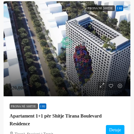
PRONA NË SHITJE
I RI
220,000€
PRONA NË SHITJE
I RI
Apartament 1+1 për Shitje Tirana Boulevard
Residence
Detaje
Tiranë, Stacioni i Trenit