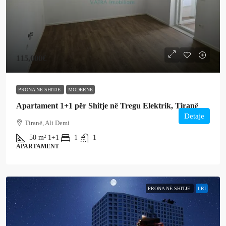
115,000€
PRONA NË SHITJE
MODERNE
Apartament 1+1 për Shitje në Tregu Elektrik, Tiranë
Detaje
Tiranë, Ali Demi
50
m²
1+1
1
1
APARTAMENT
PRONA NË SHITJE
I RI