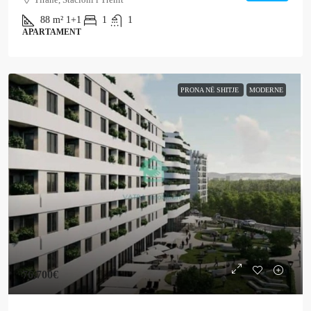
88
m²
1+1
1
1
APARTAMENT
PRONA NË SHITJE
MODERNE
76,700€