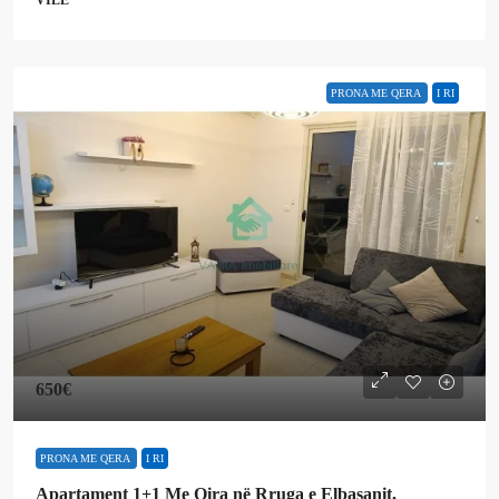
VILË
PRONA ME QERA
I RI
650€
PRONA ME QERA
I RI
Apartament 1+1 Me Qira në Rruga e Elbasanit,