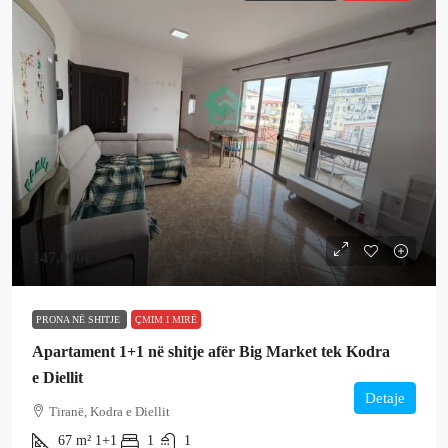
147,000€
PRONA NË SHITJE
ÇMIM I MIRË
Apartament 1+1 në shitje afër Big Market tek Kodra
e Diellit
Detaje
Tiranë, Kodra e Diellit
67
m²
1+1
1
1