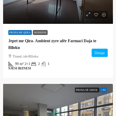
850€
/muaj
PRONA ME QERA
MODERNE
Jepet me Qira- Ambient zyre afër Farmaci Daja te
Blloku
Detaje
Tiranë, ish-Blloku
99
m²
2+1
2
1
NJËSI BIZNESI
PRONA NË SHITJE
I RI