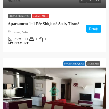
96,000€
PRONA NË SHITJE
ÇMIM I MIRË
Apartament 1+1 Për Shitje në Astir, Tiranë
Detaje
Tiranë, Astir
73
m²
1+1
1
1
APARTAMENT
PRONA ME QERA
MODERNE