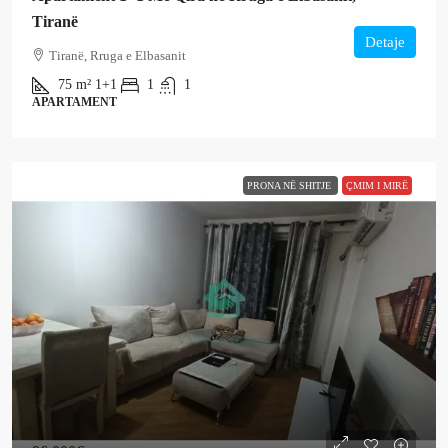
Tiranë
Detaje
Tiranë, Rruga e Elbasanit
75
m²
1+1
1
1
APARTAMENT
PRONA NË SHITJE
ÇMIM I MIRË