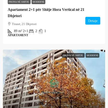
PRONA NË SHITJE
MODERNE
Apartament 2+1 për Shitje Hora Vertical në 21
Dhjetori
Detaje
Tiranë, 21 Dhjetori
89
m²
2+1
2
1
APARTAMENT
PRONA NË SHITJE
MODERNE