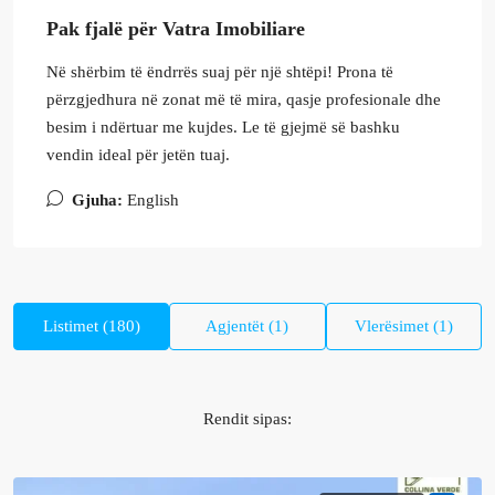
Pak fjalë për Vatra Imobiliare
Në shërbim të ëndrrës suaj për një shtëpi! Prona të
përzgjedhura në zonat më të mira, qasje profesionale dhe
besim i ndërtuar me kujdes. Le të gjejmë së bashku
vendin ideal për jetën tuaj.
Gjuha:
English
Listimet (180)
Agjentët (1)
Vlerësimet (1)
Rendit sipas: