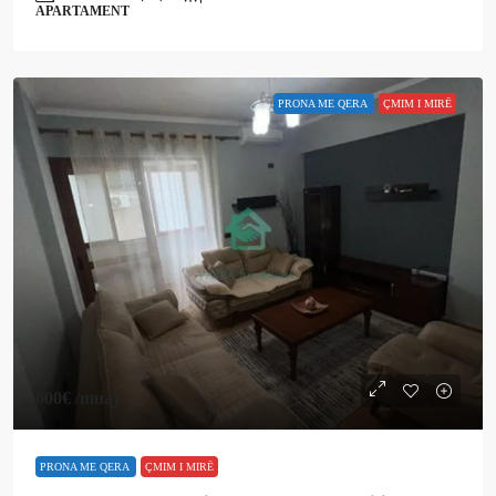
APARTAMENT
PRONA ME QERA
ÇMIM I MIRË
600€
/muaj
PRONA ME QERA
ÇMIM I MIRË