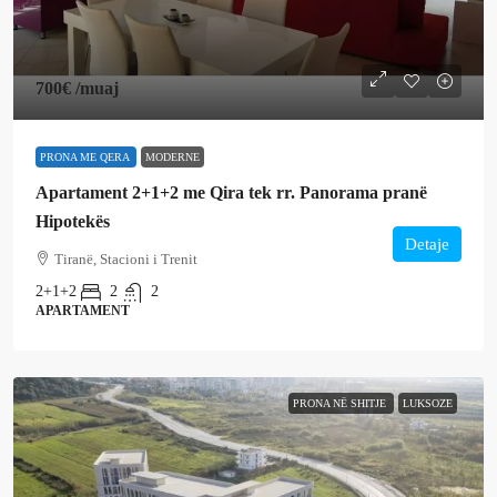
700€
/muaj
PRONA ME QERA
MODERNE
Apartament 2+1+2 me Qira tek rr. Panorama pranë
Hipotekës
Detaje
Tiranë, Stacioni i Trenit
2+1+2
2
2
APARTAMENT
PRONA NË SHITJE
LUKSOZE