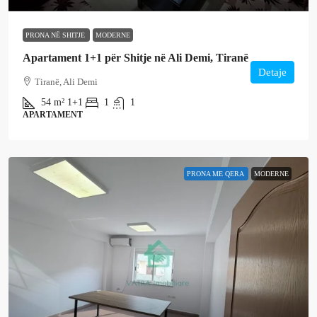
PRONA NË SHITJE
MODERNE
Apartament 1+1 për Shitje në Ali Demi, Tiranë
Detaje
Tiranë, Ali Demi
54
m²
1+1
1
1
APARTAMENT
PRONA ME QERA
MODERNE