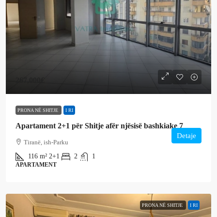
267,000€
PRONA NË SHITJE
I RI
Apartament 2+1 për Shitje afër njësisë bashkiake 7
Detaje
Tiranë, ish-Parku
116
m²
2+1
2
1
APARTAMENT
PRONA NË SHITJE
I RI