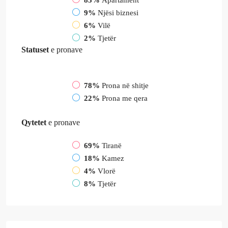
83%
Apartament
9%
Njësi biznesi
6%
Vilë
2%
Tjetër
Statuset
e pronave
78%
Prona në shitje
22%
Prona me qera
Qytetet
e pronave
69%
Tiranë
18%
Kamez
4%
Vlorë
8%
Tjetër