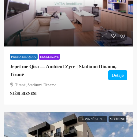
800€
/muaj
PRONA ME QERA
EKSKLUZIVE
Jepet me Qira — Ambient Zyre | Stadiumi Dinamo,
Tiranë
Detaje
Tiranë, Stadiumi Dinamo
NJËSI BIZNESI
PRONA NË SHITJE
MODERNE