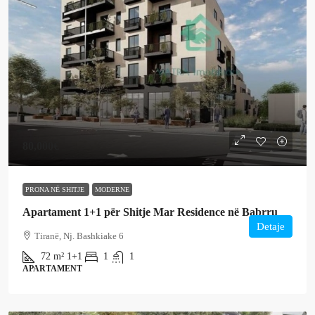
80,000€
PRONA NË SHITJE
MODERNE
Apartament 1+1 për Shitje Mar Residence në Babrru
Detaje
Tiranë, Nj. Bashkiake 6
72
m²
1+1
1
1
APARTAMENT