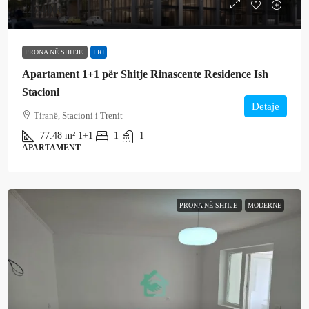
227,000€
PRONA NË SHITJE
I RI
Apartament 1+1 për Shitje Rinascente Residence Ish
Stacioni
Detaje
Tiranë, Stacioni i Trenit
77.48
m²
1+1
1
1
APARTAMENT
PRONA NË SHITJE
MODERNE