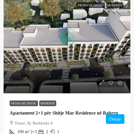
PRONA NË SHITJE
MODERNE
120,000€
PRONA NË SHITJE
MODERNE
Apartament 2+1 për Shitje Mar Residence në Babrru
Detaje
Tiranë, Nj. Bashkiake 8
109
m²
2+1
2
1