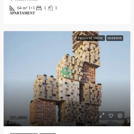
64
m²
1+1
1
1
APARTAMENT
PRONA NË SHITJE
MODERNE
205,000€