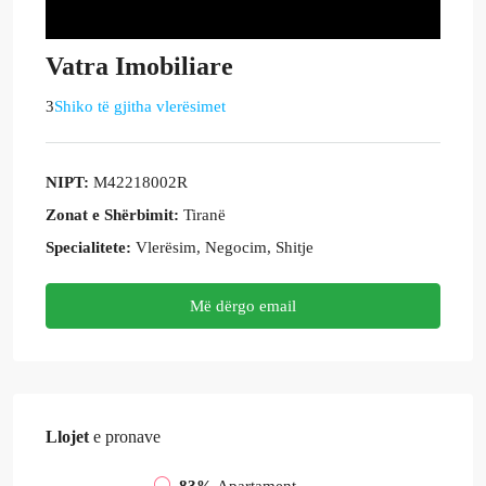
Vatra Imobiliare
3
Shiko të gjitha vlerësimet
NIPT:
M42218002R
Zonat e Shërbimit:
Tiranë
Specialitete:
Vlerësim, Negocim, Shitje
Më dërgo email
Llojet
e pronave