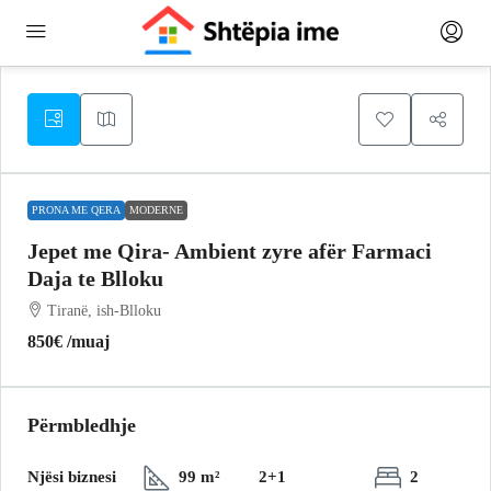
PRONA ME QERA
MODERNE
Jepet me Qira- Ambient zyre afër Farmaci
Daja te Blloku
Tiranë, ish-Blloku
850€
/muaj
Përmbledhje
Njësi biznesi
99 m²
2+1
2