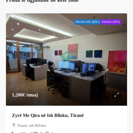
Prona të ngjashme në këtë zonë
PRONA ME QERA
EKSKLUZIVE
1,200€
/muaj
Zyrë Me Qira në Ish Blloku, Tiranë
Tiranë, ish-Blloku