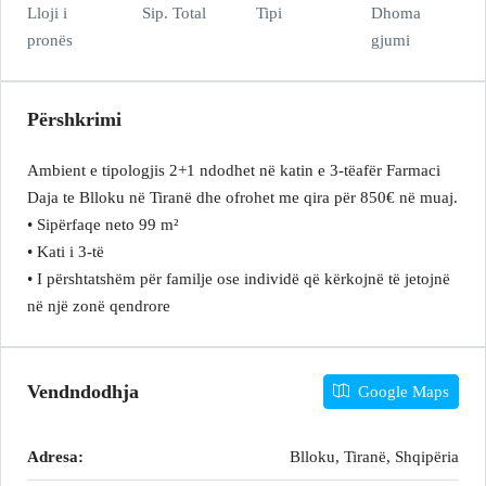
Lloji i
Sip. Total
Tipi
Dhoma
pronës
gjumi
Përshkrimi
Ambient e tipologjis 2+1 ndodhet në katin e 3-tëafër Farmaci
Daja te Blloku në Tiranë dhe ofrohet me qira për 850€ në muaj.
• Sipërfaqe neto 99 m²
• Kati i 3-të
• I përshtatshëm për familje ose individë që kërkojnë të jetojnë
në një zonë qendrore
Vendndodhja
Google Maps
Adresa:
Blloku, Tiranë, Shqipëria