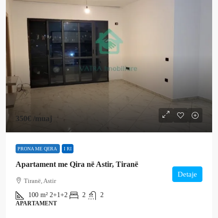
350€
/muaj
PRONA ME QERA
I RI
Apartament me Qira në Astir, Tiranë
Detaje
Tiranë, Astir
100
m²
2+1+2
2
2
APARTAMENT