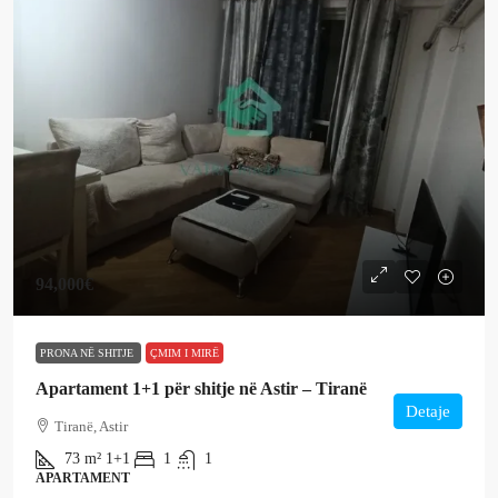
94,000€
PRONA NË SHITJE
ÇMIM I MIRË
Apartament 1+1 për shitje në Astir – Tiranë
Detaje
Tiranë, Astir
73
m²
1+1
1
1
APARTAMENT