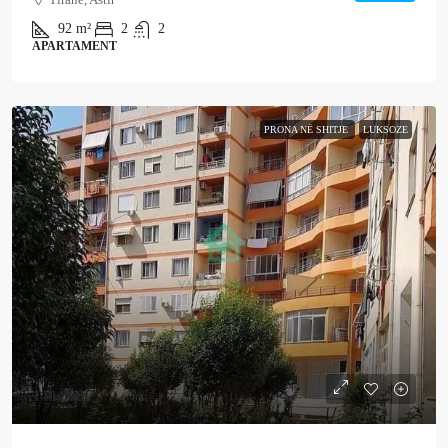
92
m²
2
2
APARTAMENT
PRONA NË SHITJE
LUKSOZE
140,000€