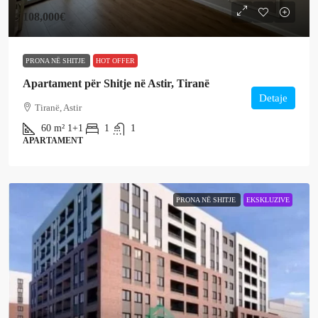
108,000€
PRONA NË SHITJE
HOT OFFER
Apartament për Shitje në Astir, Tiranë
Detaje
Tiranë, Astir
60
m²
1+1
1
1
APARTAMENT
PRONA NË SHITJE
EKSKLUZIVE