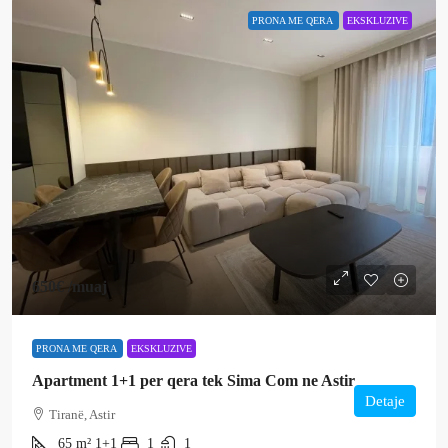
PRONA ME QERA
EKSKLUZIVE
650€
/muaj
PRONA ME QERA
EKSKLUZIVE
Apartment 1+1 per qera tek Sima Com ne Astir
Detaje
Tiranë, Astir
65
m²
1+1
1
1