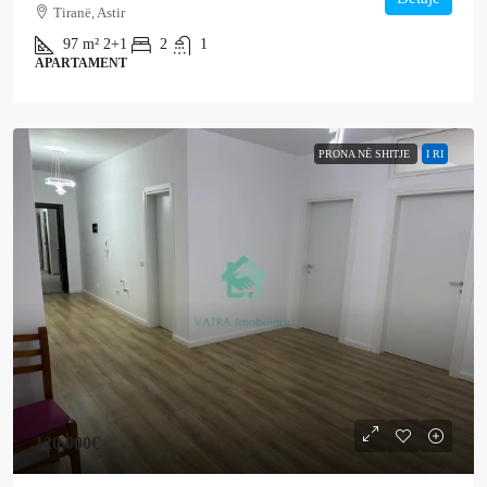
Tiranë, Astir
97
m²
2+1
2
1
APARTAMENT
PRONA NË SHITJE
I RI
120,000€