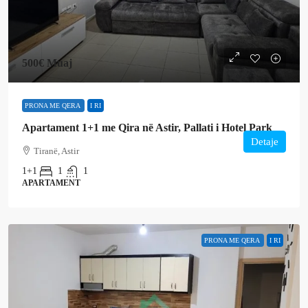
500€
Muaj
PRONA ME QERA
I RI
Apartament 1+1 me Qira në Astir, Pallati i Hotel Park
Detaje
Tiranë, Astir
1+1
1
1
APARTAMENT
PRONA ME QERA
I RI