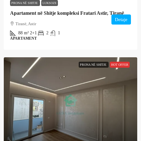
PRONA NË SHITJE
LUKSOZE
Apartament në Shitje kompleksi Fratari Astir, Tiranë
Detaje
Tiranë, Astir
88
m²
2+1
2
1
APARTAMENT
PRONA NË SHITJE
HOT OFFER