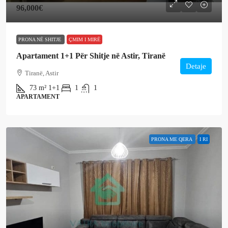
96,000€
PRONA NË SHITJE
ÇMIM I MIRË
Apartament 1+1 Për Shitje në Astir, Tiranë
Detaje
Tiranë, Astir
73
m²
1+1
1
1
APARTAMENT
PRONA ME QERA
I RI