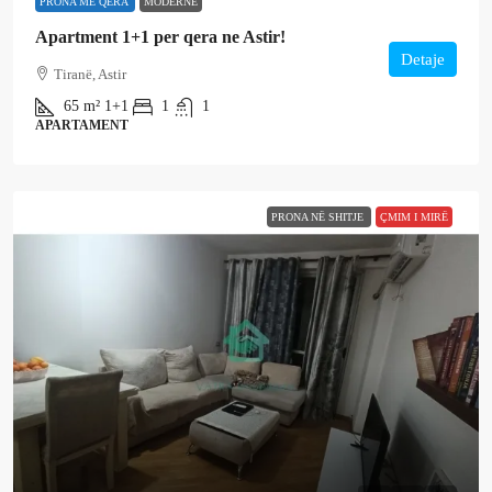
PRONA ME QERA
MODERNE
Apartment 1+1 per qera ne Astir!
Detaje
Tiranë, Astir
65
m²
1+1
1
1
APARTAMENT
PRONA NË SHITJE
ÇMIM I MIRË