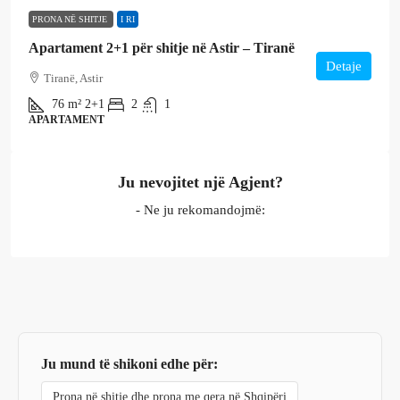
PRONA NË SHITJE
I RI
Apartament 2+1 për shitje në Astir – Tiranë
Detaje
Tiranë, Astir
76
m²
2+1
2
1
APARTAMENT
Ju nevojitet një Agjent?
- Ne ju rekomandojmë:
Ju mund të shikoni edhe për:
Prona në shitje dhe prona me qera në Shqipëri