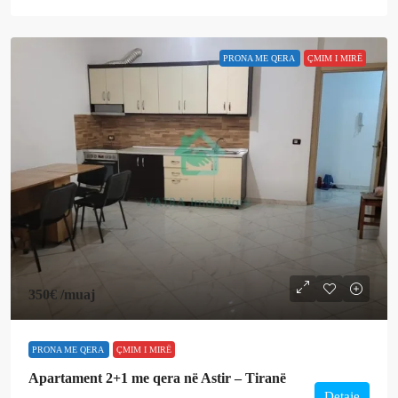
PRONA ME QERA
ÇMIM I MIRË
350€
/muaj
PRONA ME QERA
ÇMIM I MIRË
Apartament 2+1 me qera në Astir – Tiranë
Detaje