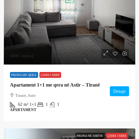
480€
/muaj
PRONA ME QERA
ÇMIM I MIRË
Apartament 1+1 me qera në Astir – Tiranë
Detaje
Tiranë, Astir
62
m²
1+1
1
1
APARTAMENT
PRONA NË SHITJE
ÇMIM I MIRË