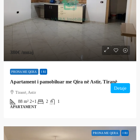
380€
/muaj
PRONA ME QERA
I RI
Apartament i pamobiluar me Qira në Astir, Tiranë
Detaje
Tiranë, Astir
88
m²
2+1
2
1
APARTAMENT
PRONA ME QERA
I RI