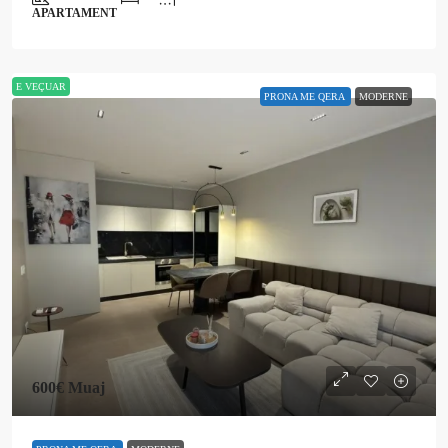
APARTAMENT
E VEÇUAR
PRONA ME QERA
MODERNE
600€
Muaj