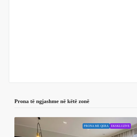
Prona të ngjashme në këtë zonë
PRONA ME QERA
EKSKLUZIVE