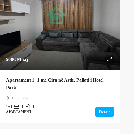
500€
Muaj
Apartament 1+1 me Qira në Astir, Pallati i Hotel
Park
Tiranë, Astir
1+1
1
1
Detaje
APARTAMENT