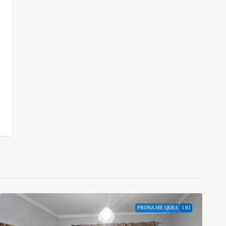
PRONA ME QERA
I RI