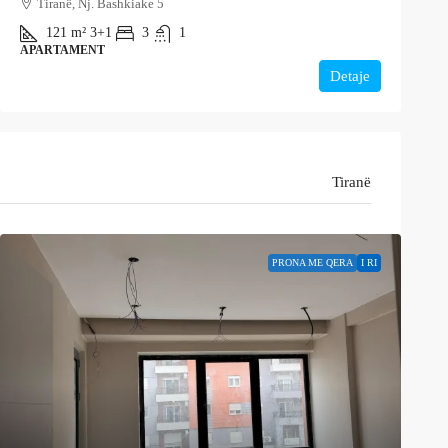
Tiranë, Nj. Bashkiake 5
121
m²
3+1
3
1
APARTAMENT
Detaje
Tiranë
PRONA ME QERA
I RI