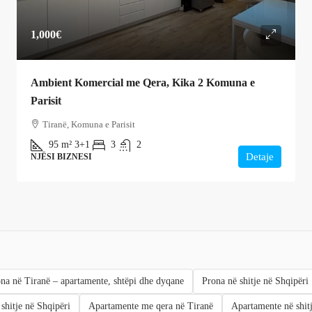
1,000€
Ambient Komercial me Qera, Kika 2 Komuna e
Parisit
Tiranë, Komuna e Parisit
95
m²
3+1
3
2
Detaje
NJËSI BIZNESI
na në Tiranë – apartamente, shtëpi dhe dyqane
Prona në shitje në Shqipëri
shitje në Shqipëri
Apartamente me qera në Tiranë
Apartamente në shit