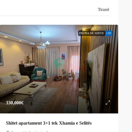
Tiranë
PRONA NË SHITJE
I RI
330,000€
Shitet apartament 3+1 tek Xhamia e Selitës