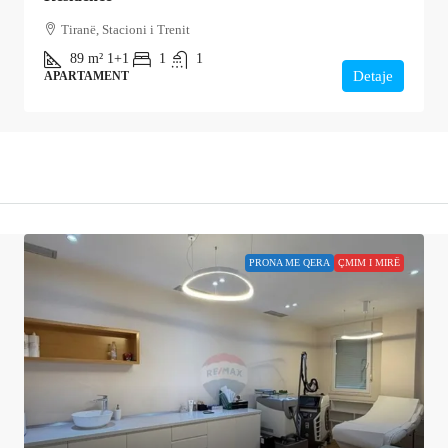
Tiranë, Stacioni i Trenit
89
m²
1+1
1
1
Detaje
APARTAMENT
PRONA ME QERA
ÇMIM I MIRË