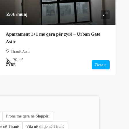
550€
/muaj
Apartament 1+1 me qera për zyrë – Urban Gate
Astir
Tiranë, Astir
70
m²
Detaje
ZYRË
Prona me qera në Shqipëri
je në Tiranë
Vila në shitje në Tiranë