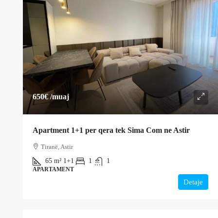
650€
/muaj
Apartment 1+1 per qera tek Sima Com ne Astir
Tiranë, Astir
65
m²
1+1
1
1
APARTAMENT
Detaje