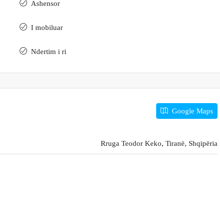
Ashensor
I mobiluar
Ndertim i ri
Google Maps
Rruga Teodor Keko, Tiranë, Shqipëria