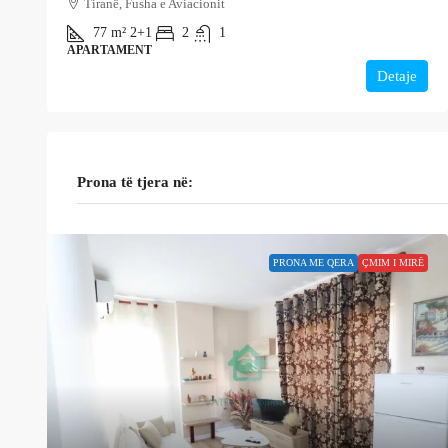
Tiranë, Fusha e Aviacionit
77
m²
2+1
2
1
APARTAMENT
Detaje
Prona të tjera në:
PRONA ME QERA
ÇMIM I MIRË