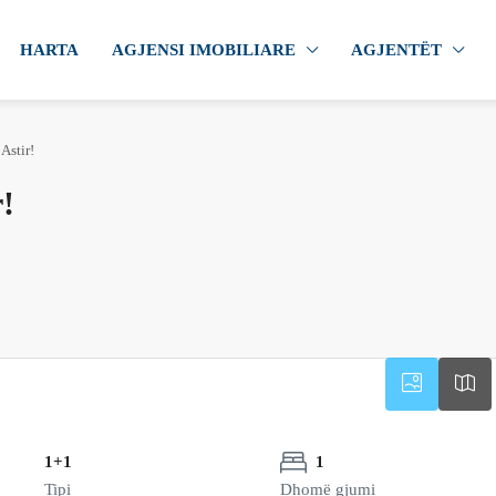
HARTA
AGJENSI IMOBILIARE
AGJENTËT
Astir!
!
1+1
1
Tipi
Dhomë gjumi