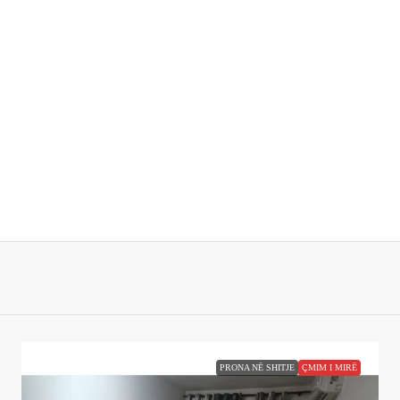
PRONA NË SHITJE
ÇMIM I MIRË