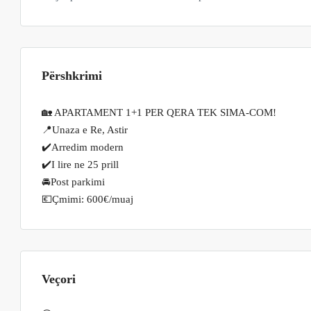
Përshkrimi
🏡 APARTAMENT 1+1 PER QERA TEK SIMA-COM!
📍Unaza e Re, Astir
✔️Arredim modern
✔️I lire ne 25 prill
🚘Post parkimi
💶Çmimi: 600€/muaj
Veçori