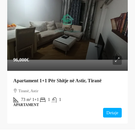
96,000€
Apartament 1+1 Për Shitje në Astir, Tiranë
Tiranë, Astir
73
m²
1+1
1
1
APARTAMENT
Detaje