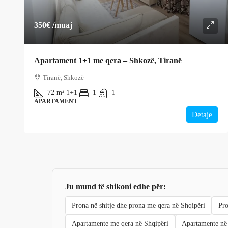
350€
/muaj
Apartament 1+1 me qera – Shkozë, Tiranë
Tiranë, Shkozë
72
m²
1+1
1
1
APARTAMENT
Detaje
Ju mund të shikoni edhe për:
Prona në shitje dhe prona me qera në Shqipëri
Pro
Apartamente me qera në Shqipëri
Apartamente në 