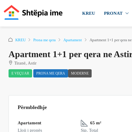
KREU
PRONAT
KREU
Prona me qera
Apartament
Apartment 1+1 per qera ne 
Apartment 1+1 per qera ne Astir
Tiranë, Astir
E VEÇUAR
PRONA ME QERA
MODERNE
Përmbledhje
Apartament
65 m²
Lloji i pronës
Sip. Total