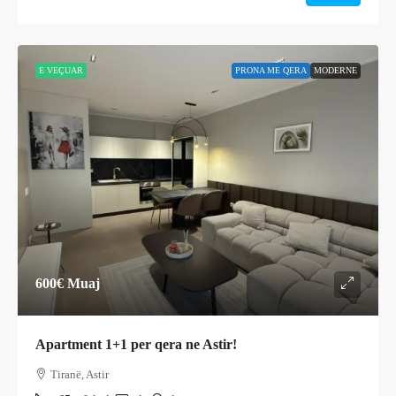
E VEÇUAR
PRONA ME QERA
MODERNE
600€
Muaj
Apartment 1+1 per qera ne Astir!
Tiranë, Astir