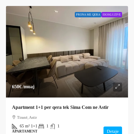
PRONA ME QERA
EKSKLUZIVE
650€
/muaj
Apartment 1+1 per qera tek Sima Com ne Astir
Tiranë, Astir
65
m²
1+1
1
1
Detaje
APARTAMENT