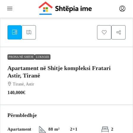
PRONA NË SHITJE
LUKSOZE
Apartament në Shitje kompleksi Fratari
Astir, Tiranë
Tiranë, Astir
140,000€
Përmbledhje
Apartament
88 m²
2+1
2