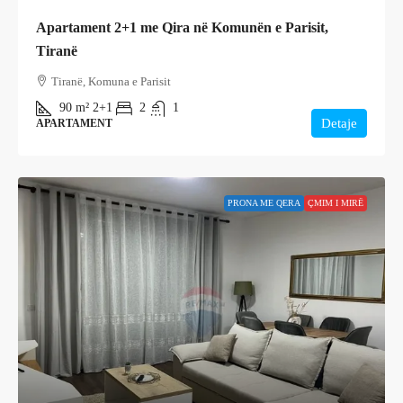
Apartament 2+1 me Qira në Komunën e Parisit,
Tiranë
Tiranë, Komuna e Parisit
90
m²
2+1
2
1
Detaje
APARTAMENT
PRONA ME QERA
ÇMIM I MIRË