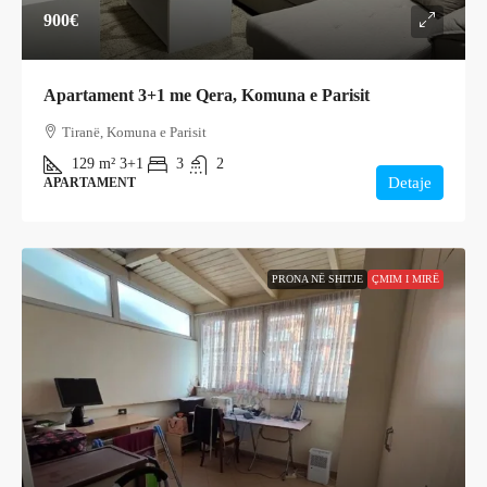
900€
Apartament 3+1 me Qera, Komuna e Parisit
Tiranë, Komuna e Parisit
129
m²
3+1
3
2
Detaje
APARTAMENT
PRONA NË SHITJE
ÇMIM I MIRË