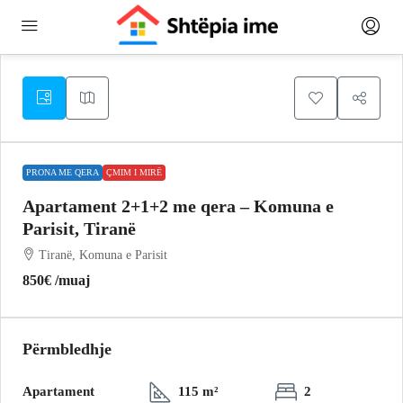
PRONA ME QERA
ÇMIM I MIRË
Apartament 2+1+2 me qera – Komuna e
Parisit, Tiranë
Tiranë, Komuna e Parisit
850€
/muaj
Përmbledhje
Apartament
115 m²
2