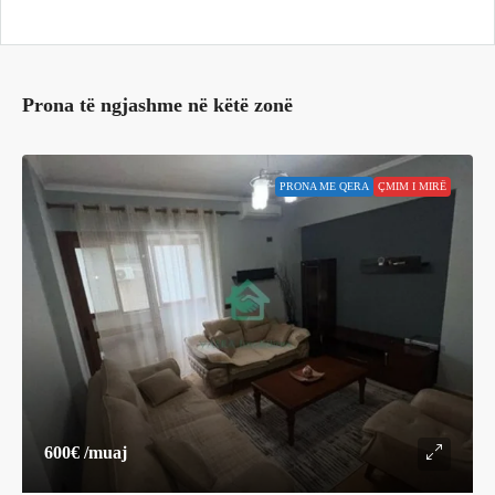
Prona të ngjashme në këtë zonë
PRONA ME QERA
ÇMIM I MIRË
600€
/muaj