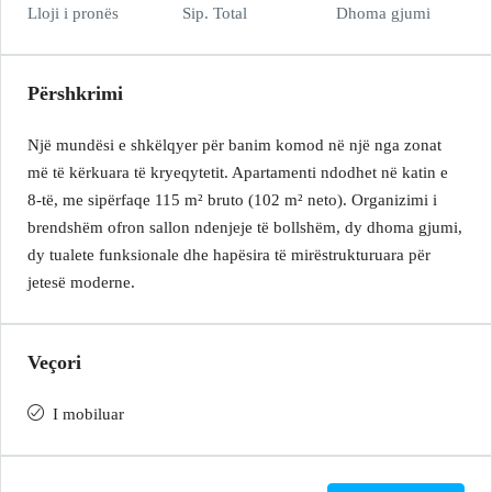
Lloji i pronës
Sip. Total
Dhoma gjumi
Përshkrimi
Një mundësi e shkëlqyer për banim komod në një nga zonat
më të kërkuara të kryeqytetit. Apartamenti ndodhet në katin e
8‑të, me sipërfaqe 115 m² bruto (102 m² neto). Organizimi i
brendshëm ofron sallon ndenjeje të bollshëm, dy dhoma gjumi,
dy tualete funksionale dhe hapësira të mirëstrukturuara për
jetesë moderne.
Veçori
I mobiluar