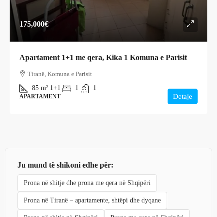
175,000€
Apartament 1+1 me qera, Kika 1 Komuna e Parisit
Tiranë, Komuna e Parisit
85
m²
1+1
1
1
Detaje
APARTAMENT
Ju mund të shikoni edhe për:
Prona në shitje dhe prona me qera në Shqipëri
Prona në Tiranë – apartamente, shtëpi dhe dyqane