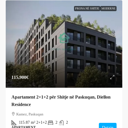
PRONA NË SHITJE
MODERNE
115,900€
Apartament 2+1+2 për Shitje në Paskuqan, Diellon
Residence
Kamez, Paskuqan
115.87
m²
2+1+2
2
2
Detaje
APARTAMENT