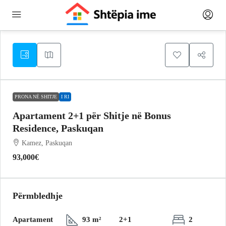
PRONA NË SHITJE
I RI
Apartament 2+1 për Shitje në Bonus
Residence, Paskuqan
Kamez, Paskuqan
93,000€
Përmbledhje
Apartament
93 m²
2+1
2