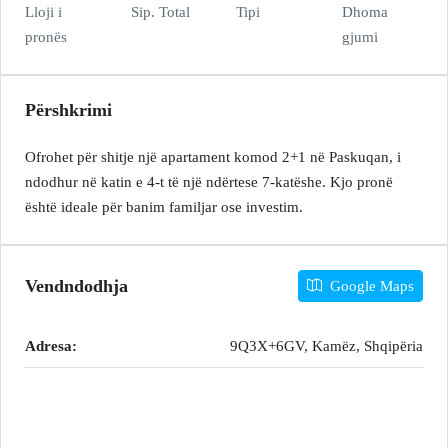
Lloji i
Sip. Total
Tipi
Dhoma
pronës
gjumi
Përshkrimi
Ofrohet për shitje një apartament komod 2+1 në Paskuqan, i
ndodhur në katin e 4-t të një ndërtese 7-katëshe. Kjo pronë
është ideale për banim familjar ose investim.
Vendndodhja
Google Maps
Adresa:
9Q3X+6GV, Kamëz, Shqipëria