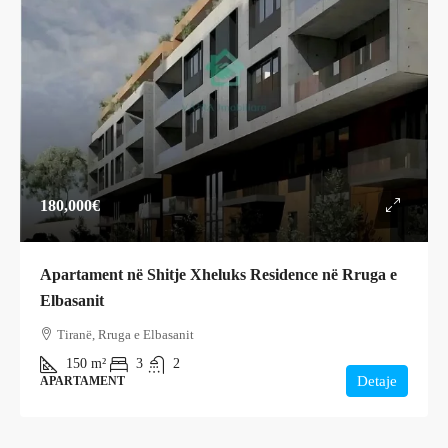
180,000€
Apartament në Shitje Xheluks Residence në Rruga e
Elbasanit
Tiranë, Rruga e Elbasanit
150
m²
3
2
Detaje
APARTAMENT