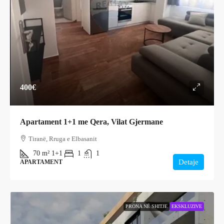
400€
Apartament 1+1 me Qera, Vilat Gjermane
Tiranë, Rruga e Elbasanit
70
m²
1+1
1
1
Detaje
APARTAMENT
PRONA NË SHITJE
EKSKLUZIVE