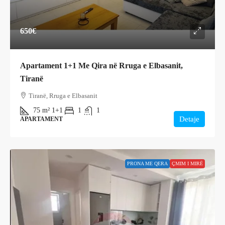
650€
Apartament 1+1 Me Qira në Rruga e Elbasanit,
Tiranë
Tiranë, Rruga e Elbasanit
75
m²
1+1
1
1
Detaje
APARTAMENT
PRONA ME QERA
ÇMIM I MIRË