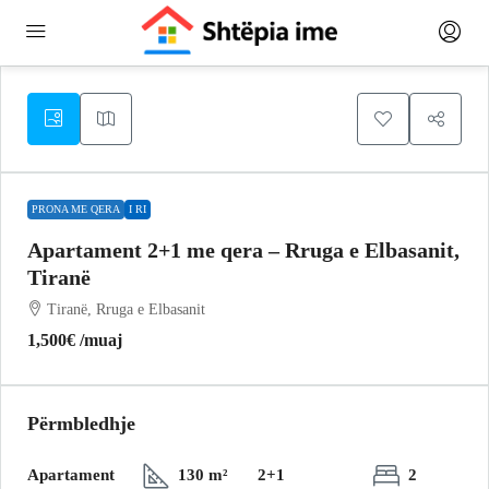
PRONA ME QERA
I RI
Apartament 2+1 me qera – Rruga e Elbasanit,
Tiranë
Tiranë, Rruga e Elbasanit
1,500€
/muaj
Përmbledhje
Apartament
130 m²
2+1
2