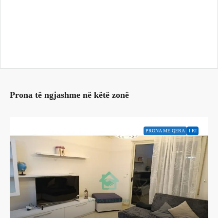
Prona të ngjashme në këtë zonë
PRONA ME QERA
I RI