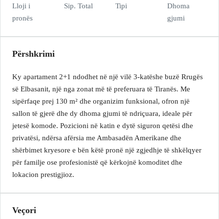
Lloji i
Sip. Total
Tipi
Dhoma
pronës
gjumi
Përshkrimi
Ky apartament 2+1 ndodhet në një vilë 3-katëshe buzë Rrugës
së Elbasanit, një nga zonat më të preferuara të Tiranës. Me
sipërfaqe prej 130 m² dhe organizim funksional, ofron një
sallon të gjerë dhe dy dhoma gjumi të ndriçuara, ideale për
jetesë komode. Pozicioni në katin e dytë siguron qetësi dhe
privatësi, ndërsa afërsia me Ambasadën Amerikane dhe
shërbimet kryesore e bën këtë pronë një zgjedhje të shkëlqyer
për familje ose profesionistë që kërkojnë komoditet dhe
lokacion prestigjioz.
Veçori