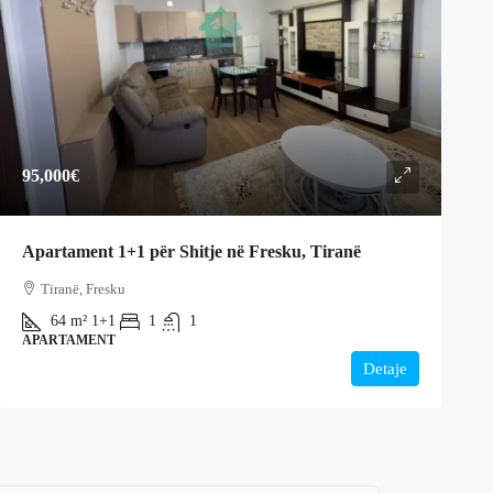
95,000€
Apartament 1+1 për Shitje në Fresku, Tiranë
Tiranë, Fresku
64
m²
1+1
1
1
APARTAMENT
Detaje