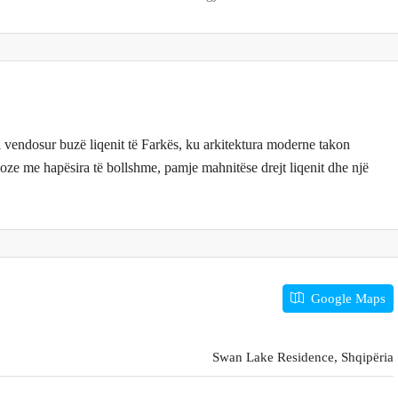
 vendosur buzë liqenit të Farkës, ku arkitektura moderne takon
ze me hapësira të bollshme, pamje mahnitëse drejt liqenit dhe një
Google Maps
Swan Lake Residence, Shqipëria