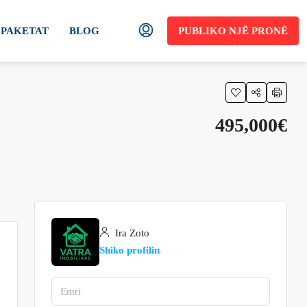
PAKETAT
BLOG
PUBLIKO NJË PRONË
495,000€
Ira Zoto
Shiko profilin