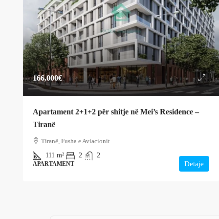
166,000€
Apartament 2+1+2 për shitje në Mei’s Residence –
Tiranë
Tiranë, Fusha e Aviacionit
111
m²
2
2
Detaje
APARTAMENT