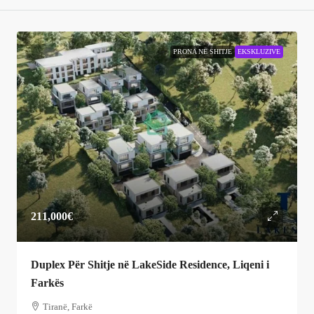
PRONA NË SHITJE
EKSKLUZIVE
211,000€
Duplex Për Shitje në LakeSide Residence, Liqeni i
Farkës
Tiranë, Farkë