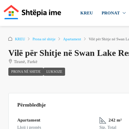
KREU
PRONAT
KREU
Prona në shitje
Apartament
Vilë për Shitje në Swan L
Vilë për Shitje në Swan Lake Re
Tiranë, Farkë
PRONA NË SHITJE
LUKSOZE
Përmbledhje
Apartament
242 m²
Lloji i pronës
Sip. Total