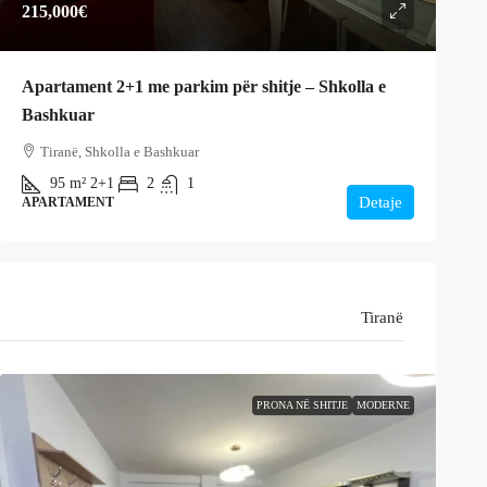
215,000€
Apartament 2+1 me parkim për shitje – Shkolla e
Bashkuar
Tiranë, Shkolla e Bashkuar
95
m²
2+1
2
1
Detaje
APARTAMENT
Tiranë
PRONA NË SHITJE
MODERNE