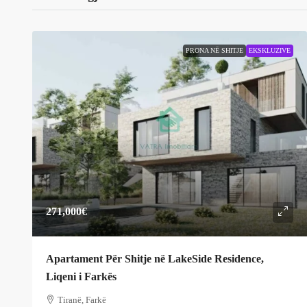
PRONA NË SHITJE
EKSKLUZIVE
271,000€
Apartament Për Shitje në LakeSide Residence,
Liqeni i Farkës
Tiranë, Farkë