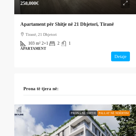
258,000€
Apartament për Shitje në 21 Dhjetori, Tiranë
Tiranë, 21 Dhjetori
103
m²
2+1
2
1
APARTAMENT
Detaje
Prona të tjera në:
PRONA NË SHITJE
PALLAT NË NDËRTIM