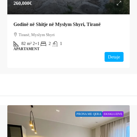
260,000€
Godinë në Shitje në Myslym Shyri, Tiranë
Tiranë, Myslym Shyri
82
m²
2+1
2
1
APARTAMENT
Detaje
PRONA ME QERA
EKSKLUZIVE