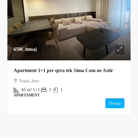
650€
/muaj
Apartment 1+1 per qera tek Sima Com ne Astir
Tiranë, Astir
65
m²
1+1
1
1
APARTAMENT
Detaje