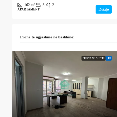
162
m²
3
2
Detaje
APARTAMENT
Prona të ngjashme në bashkinë:
PRONA NË SHITJE
I RI