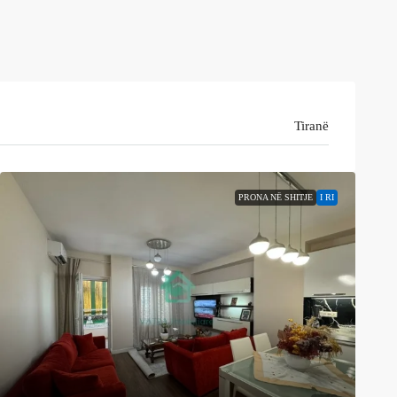
Tiranë
PRONA NË SHITJE
I RI