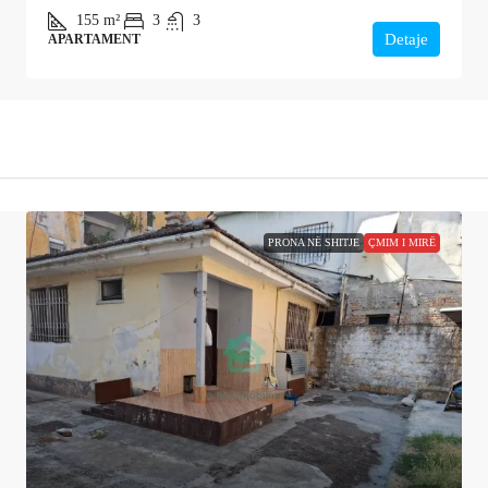
155
m²
3
3
Detaje
APARTAMENT
PRONA NË SHITJE
ÇMIM I MIRË