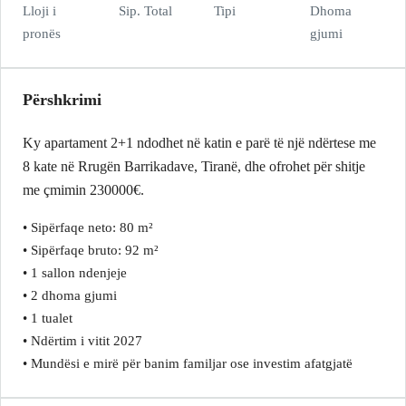
Lloji i
Sip. Total
Tipi
Dhoma
pronës
gjumi
Përshkrimi
Ky apartament 2+1 ndodhet në katin e parë të një ndërtese me
8 kate në Rrugën Barrikadave, Tiranë, dhe ofrohet për shitje
me çmimin 230000€.
• Sipërfaqe neto: 80 m²
• Sipërfaqe bruto: 92 m²
• 1 sallon ndenjeje
• 2 dhoma gjumi
• 1 tualet
• Ndërtim i vitit 2027
• Mundësi e mirë për banim familjar ose investim afatgjatë