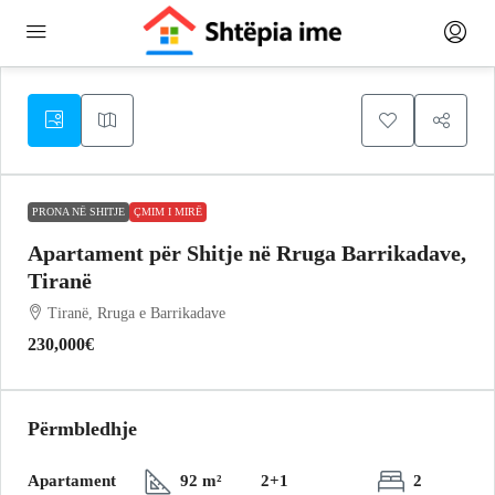
PRONA NË SHITJE
ÇMIM I MIRË
Apartament për Shitje në Rruga Barrikadave,
Tiranë
Tiranë, Rruga e Barrikadave
230,000€
Përmbledhje
Apartament
92 m²
2+1
2