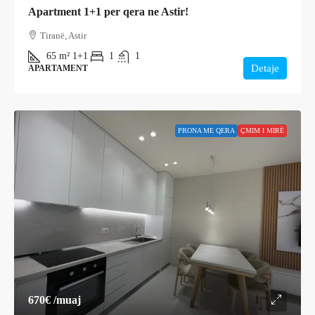
Apartment 1+1 per qera ne Astir!
Tiranë, Astir
65
m²
1+1
1
1
Detaje
APARTAMENT
PRONA ME QERA
ÇMIM I MIRË
670€
/muaj