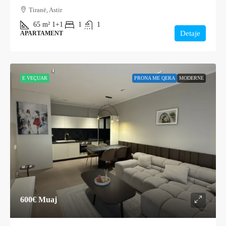
Tiranë, Astir
65
m²
1+1
1
1
Detaje
APARTAMENT
E VEÇUAR
PRONA ME QERA
MODERNE
600€
Muaj