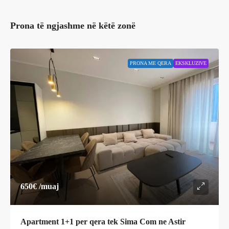
Prona të ngjashme në këtë zonë
PRONA ME QERA
EKSKLUZIVE
650€
/muaj
Apartment 1+1 per qera tek Sima Com ne Astir