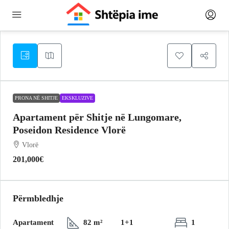
PRONA NË SHITJE
EKSKLUZIVE
Apartament për Shitje në Lungomare,
Poseidon Residence Vlorë
Vlorë
201,000€
Përmbledhje
Apartament
82 m²
1+1
1