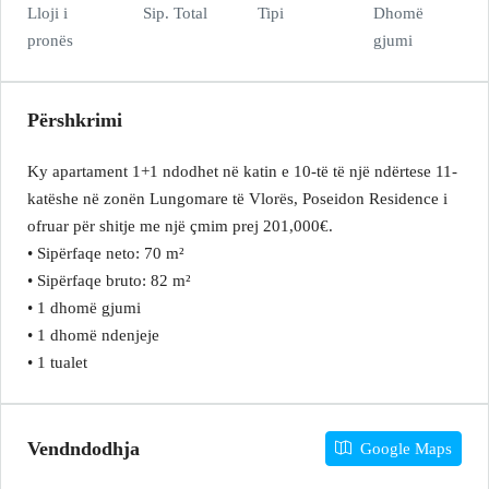
Lloji i
Sip. Total
Tipi
Dhomë
pronës
gjumi
Përshkrimi
Ky apartament 1+1 ndodhet në katin e 10-të të një ndërtese 11-
katëshe në zonën Lungomare të Vlorës, Poseidon Residence i
ofruar për shitje me një çmim prej 201,000€.
• Sipërfaqe neto: 70 m²
• Sipërfaqe bruto: 82 m²
• 1 dhomë gjumi
• 1 dhomë ndenjeje
• 1 tualet
Vendndodhja
Google Maps