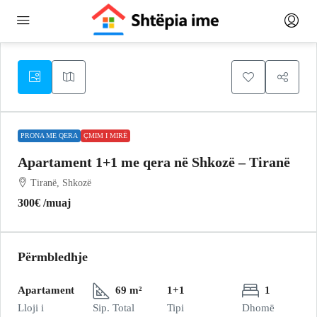
PRONA ME QERA
ÇMIM I MIRË
Apartament 1+1 me qera në Shkozë – Tiranë
Tiranë, Shkozë
300€
/muaj
Përmbledhje
Apartament
69 m²
1+1
1
Lloji i
Sip. Total
Tipi
Dhomë