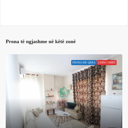
Prona të ngjashme në këtë zonë
PRONA ME QERA
ÇMIM I MIRË