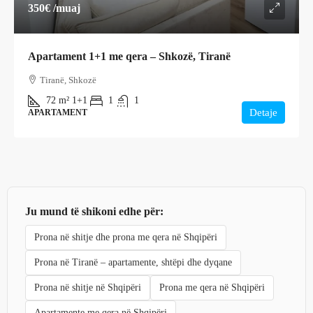
350€
/muaj
Apartament 1+1 me qera – Shkozë, Tiranë
Tiranë, Shkozë
72
m²
1+1
1
1
Detaje
APARTAMENT
Ju mund të shikoni edhe për:
Prona në shitje dhe prona me qera në Shqipëri
Prona në Tiranë – apartamente, shtëpi dhe dyqane
Prona në shitje në Shqipëri
Prona me qera në Shqipëri
Apartamente me qera në Shqipëri