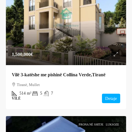
1,500,000€
Vilë 3-katëshe me pishinë Collina Verde,Tiranë
Tiranë, Mullet
514
m²
5
7
Detaje
VILË
PRONA NË SHITJE
LUKSOZE