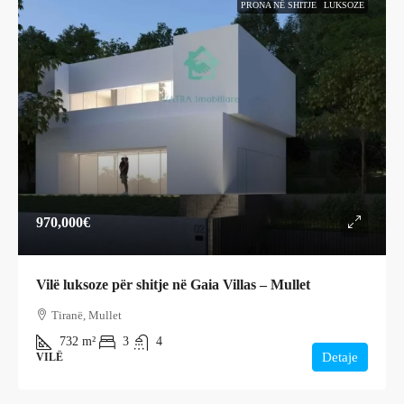
PRONA NË SHITJE
LUKSOZE
970,000€
Vilë luksoze për shitje në Gaia Villas – Mullet
Tiranë, Mullet
732
m²
3
4
Detaje
VILË