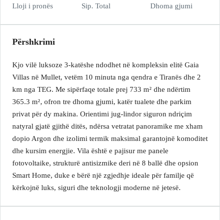
Lloji i pronës
Sip. Total
Dhoma gjumi
Përshkrimi
Kjo vilë luksoze 3-katëshe ndodhet në kompleksin elitë Gaia
Villas në Mullet, vetëm 10 minuta nga qendra e Tiranës dhe 2
km nga TEG. Me sipërfaqe totale prej 733 m² dhe ndërtim
365.3 m², ofron tre dhoma gjumi, katër tualete dhe parkim
privat për dy makina. Orientimi jug-lindor siguron ndriçim
natyral gjatë gjithë ditës, ndërsa vetratat panoramike me xham
dopio Argon dhe izolimi termik maksimal garantojnë komoditet
dhe kursim energjie. Vila është e pajisur me panele
fotovoltaike, strukturë antisizmike deri në 8 ballë dhe opsion
Smart Home, duke e bërë një zgjedhje ideale për familje që
kërkojnë luks, siguri dhe teknologji moderne në jetesë.