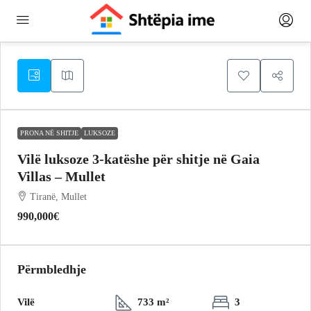
PRONA NË SHITJE
LUKSOZE
Vilë luksoze 3-katëshe për shitje në Gaia
Villas – Mullet
Tiranë, Mullet
990,000€
Përmbledhje
Vilë
733 m²
3