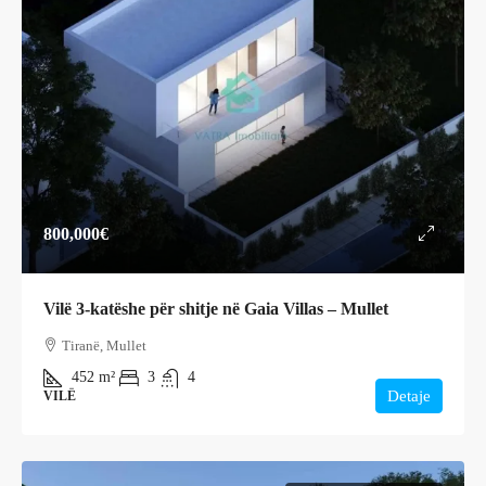
800,000€
Vilë 3-katëshe për shitje në Gaia Villas – Mullet
Tiranë, Mullet
452
m²
3
4
Detaje
VILË