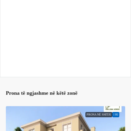
Prona të ngjashme në këtë zonë
PRONA NË SHITJE
I RI