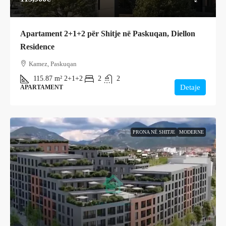
Apartament 2+1+2 për Shitje në Paskuqan, Diellon
Residence
Kamez, Paskuqan
115.87
m²
2+1+2
2
2
Detaje
APARTAMENT
PRONA NË SHITJE
MODERNE