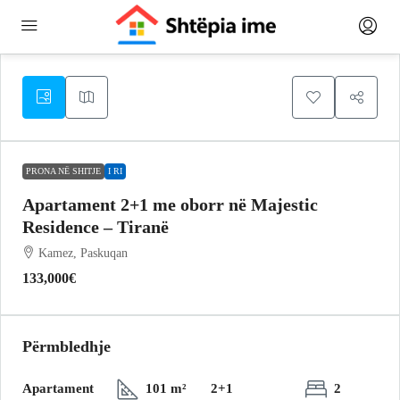
PRONA NË SHITJE
I RI
Apartament 2+1 me oborr në Majestic
Residence – Tiranë
Kamez, Paskuqan
133,000€
Përmbledhje
Apartament
101 m²
2+1
2