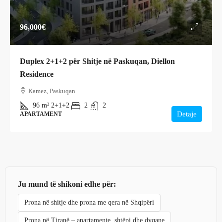
96,000€
Duplex 2+1+2 për Shitje në Paskuqan, Diellon
Residence
Kamez, Paskuqan
96
m²
2+1+2
2
2
Detaje
APARTAMENT
Ju mund të shikoni edhe për:
Prona në shitje dhe prona me qera në Shqipëri
Prona në Tiranë – apartamente, shtëpi dhe dyqane