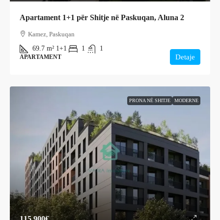
Apartament 1+1 për Shitje në Paskuqan, Aluna 2
Kamez, Paskuqan
69.7
m²
1+1
1
1
Detaje
APARTAMENT
PRONA NË SHITJE
MODERNE
115,900€