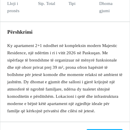
Lloji i
Sip. Total
Tipi
Dhoma
pronës
gjumi
Përshkrimi
Ky apartament 2+1 ndodhet në kompleksin modern Majestic
Residence, një ndërtim i ri i vitit 2026 në Paskuqan. Me
sipërfaqe të brendshme të organizuar në mënyrë funksionale
dhe një oborr privat prej 39 m², prona ofron hapësirë të
bollshme për jetesë komode dhe momente relaksi në ambient të
jashtëm. Dy dhomat e gjumit dhe salloni i gjerë krijojnë një
atmosferë të ngrohtë familjare, ndërsa dy tualetet shtojnë
komoditetin e përditshëm. Lokacioni i qetë dhe infrastruktura
moderne e bëjnë këtë apartament një zgjedhje ideale për
familje që kërkojnë privatësi dhe cilësi në jetesë.