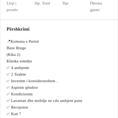
Lloji i
Sip. Total
Tipi
Dhoma
pronës
gjumi
Përshkrimi
📍Komuna e Parisit
Buze Rruge
(Kika 2)
Klinike estetike
✅ 4 ambjente
✅ 2 Tualete
✅ Investim i konsiderueshem .
✅ Aspirim qëndror
✅ Kondicionim
✅ Lavaman dhe mobilje ne cdo ambjent pune
✅ Recepsion
✅ Kati 7