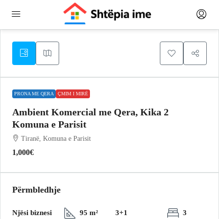
PRONA ME QERA
ÇMIM I MIRË
Ambient Komercial me Qera, Kika 2
Komuna e Parisit
Tiranë, Komuna e Parisit
1,000€
Përmbledhje
Njësi biznesi
95 m²
3+1
3