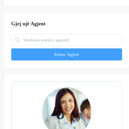
Gjej një Agjent
Kërko Agjent