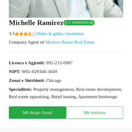
Michelle Ramirez
I VERIFIKUAR
3.5
Shiko të gjitha vlerësimet
Company Agent
në
Modern House Real Estate
Licenca e Agjentit:
092-212-0987
NIPT:
WIU-029340-3049
Zonat e Shërbimit:
Chicago
Specialitete:
Property management, Real estate development,
Real estate appraising, Retail leasing, Apartment brokerage
Më dërgo Email
Më telefono