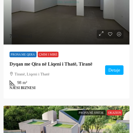
700€
/muaj
PRONA ME QERA
ÇMIM I MIRË
Dyqan me Qira në Liqeni i Thatë, Tiranë
Detaje
Tiranë, Liqeni i Thatë
98
m²
NJËSI BIZNESI
PRONA NË SHITJE
OKAZION