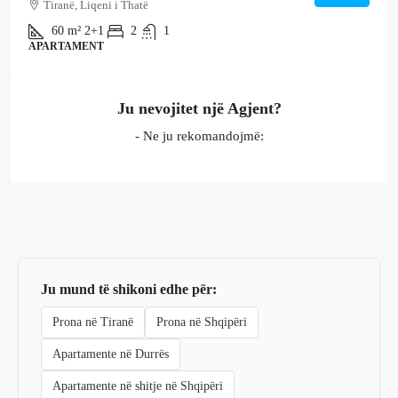
Tiranë, Liqeni i Thatë
60
m²
2+1
2
1
APARTAMENT
Ju nevojitet një Agjent?
- Ne ju rekomandojmë:
Ju mund të shikoni edhe për:
Prona në Tiranë
Prona në Shqipëri
Apartamente në Durrës
Apartamente në shitje në Shqipëri