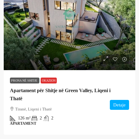
365,000€
PRONA NË SHITJE
OKAZION
Apartament për Shitje në Green Valley, Liqeni i
Thatë
Detaje
Tiranë, Liqeni i Thatë
126
m²
2
2
APARTAMENT