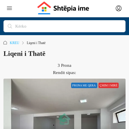
KREU
Liqeni i Thatë
Liqeni i Thatë
3 Prona
Rendit sipas:
PRONA ME QERA
ÇMIM I MIRË