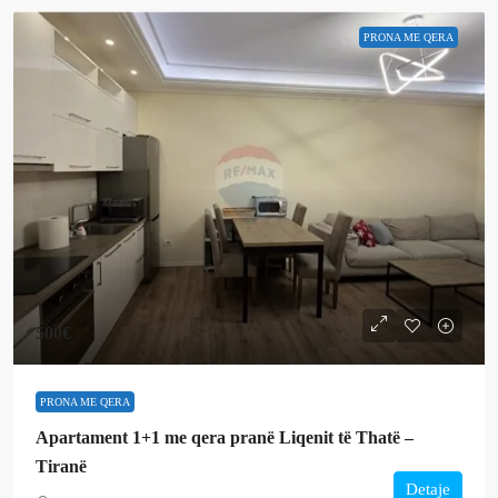
PRONA ME QERA
500€
PRONA ME QERA
Apartament 1+1 me qera pranë Liqenit të Thatë –
Tiranë
Detaje